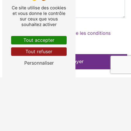
Ce site utilise des cookies
et vous donne le contrôle
sur ceux que vous
souhaitez activer
En cochant cette case, j'accepte les conditions
particulières ci-dessous **
Tout accepter
Tout refuser
Envoyer
Personnaliser
** Les données personnelles communiquées sont nécessaires aux
fins de vous contacter et sont enregistrées dans un fichier
informatisé. Elles sont destinées à MARION LLOPIS et ses sous-
traitants dans le seul but de répondre à votre message. Les
données collectées seront communiquées aux seuls destinataires
suivants: MARION LLOPIS 1 Rue des Rossignols 05000 Gap
contact@marionllopis.com. Vous disposez de droits d’accès, de
rectification, d’effacement, de portabilité, de limitation,
d’opposition, de retrait de votre consentement à tout moment
et du droit d’introduire une réclamation auprès d’une autorité de
contrôle, ainsi que d’organiser le sort de vos données post-